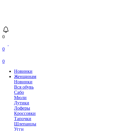
0
0
0
Новинки
Женщинам
Новинки
Вся обувь
Сабо
Мюли
Дутики
Лоферы
Кроссовки
Тапочки
Шлепанцы
Угги