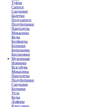
Туфли
Сапоги
Сандалии
Балетки
Полусапоги
Полуботинки
Пантолеты
Мокасины
Кеды
Ботфорты
Ботинки
Ботильоны
Босоножки
Мужчинам
Новинки
Вся обувь
Мокасины
Пантолеты
Полуботинки
Сандалии
Ботинки
Угги
Кеды
Лоферы
Кроссовки