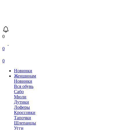
0
0
0
Новинки
Женщинам
Новинки
Вся обувь
Сабо
Мюли
Дутики
Лоферы
Кроссовки
Тапочки
Шлепанцы
Угги