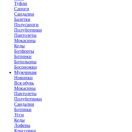
Туфли
Сапоги
Сандалии
Балетки
Полусапоги
Полуботинки
Пантолеты
Мокасины
Кеды
Ботфорты
Ботинки
Ботильоны
Босоножки
Мужчинам
Новинки
Вся обувь
Мокасины
Пантолеты
Полуботинки
Сандалии
Ботинки
Угги
Кеды
Лоферы
Кроссовки