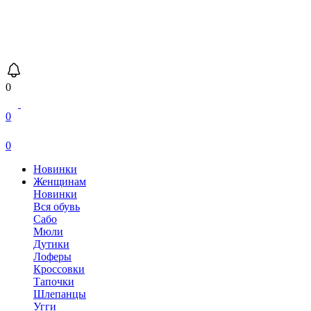
0
0
0
Новинки
Женщинам
Новинки
Вся обувь
Сабо
Мюли
Дутики
Лоферы
Кроссовки
Тапочки
Шлепанцы
Угги