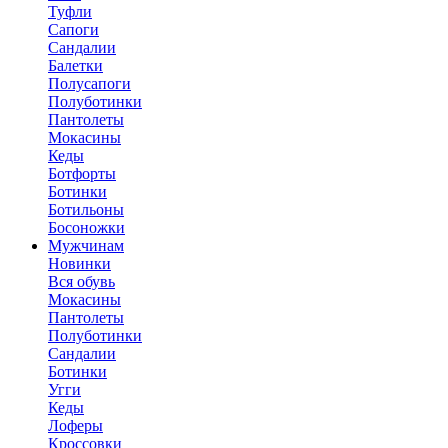
Туфли
Сапоги
Сандалии
Балетки
Полусапоги
Полуботинки
Пантолеты
Мокасины
Кеды
Ботфорты
Ботинки
Ботильоны
Босоножки
Мужчинам
Новинки
Вся обувь
Мокасины
Пантолеты
Полуботинки
Сандалии
Ботинки
Угги
Кеды
Лоферы
Кроссовки