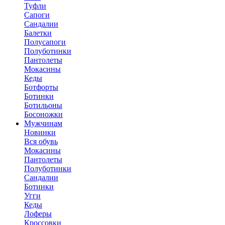
Туфли
Сапоги
Сандалии
Балетки
Полусапоги
Полуботинки
Пантолеты
Мокасины
Кеды
Ботфорты
Ботинки
Ботильоны
Босоножки
Мужчинам
Новинки
Вся обувь
Мокасины
Пантолеты
Полуботинки
Сандалии
Ботинки
Угги
Кеды
Лоферы
Кроссовки