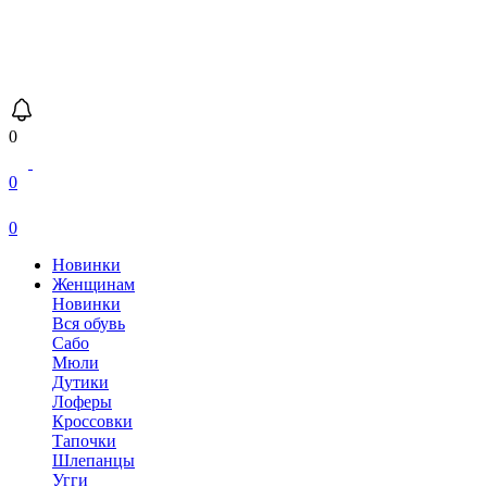
0
0
0
Новинки
Женщинам
Новинки
Вся обувь
Сабо
Мюли
Дутики
Лоферы
Кроссовки
Тапочки
Шлепанцы
Угги