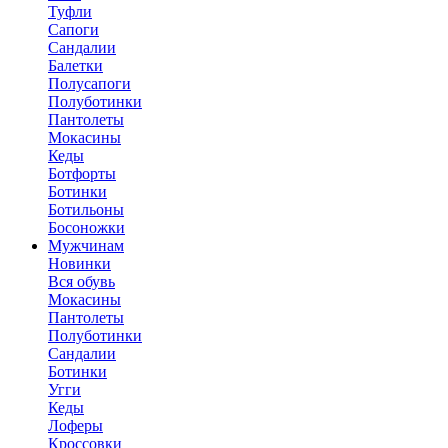
Туфли
Сапоги
Сандалии
Балетки
Полусапоги
Полуботинки
Пантолеты
Мокасины
Кеды
Ботфорты
Ботинки
Ботильоны
Босоножки
Мужчинам
Новинки
Вся обувь
Мокасины
Пантолеты
Полуботинки
Сандалии
Ботинки
Угги
Кеды
Лоферы
Кроссовки