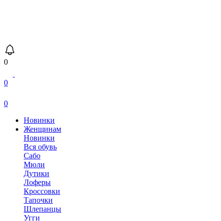
0
0
0
Новинки
Женщинам
Новинки
Вся обувь
Сабо
Мюли
Дутики
Лоферы
Кроссовки
Тапочки
Шлепанцы
Угги