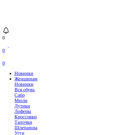
0
0
0
Новинки
Женщинам
Новинки
Вся обувь
Сабо
Мюли
Дутики
Лоферы
Кроссовки
Тапочки
Шлепанцы
Угги