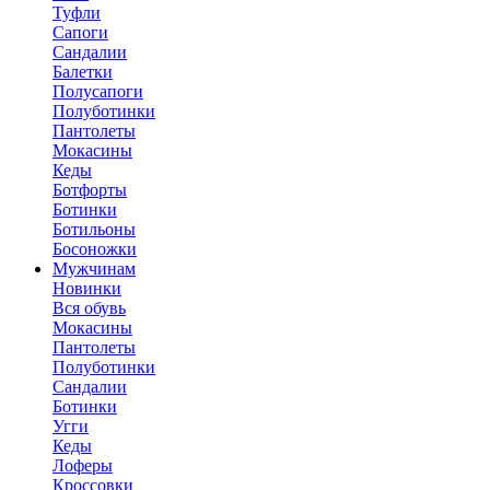
Туфли
Сапоги
Сандалии
Балетки
Полусапоги
Полуботинки
Пантолеты
Мокасины
Кеды
Ботфорты
Ботинки
Ботильоны
Босоножки
Мужчинам
Новинки
Вся обувь
Мокасины
Пантолеты
Полуботинки
Сандалии
Ботинки
Угги
Кеды
Лоферы
Кроссовки