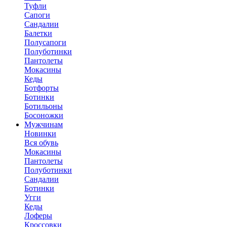
Туфли
Сапоги
Сандалии
Балетки
Полусапоги
Полуботинки
Пантолеты
Мокасины
Кеды
Ботфорты
Ботинки
Ботильоны
Босоножки
Мужчинам
Новинки
Вся обувь
Мокасины
Пантолеты
Полуботинки
Сандалии
Ботинки
Угги
Кеды
Лоферы
Кроссовки