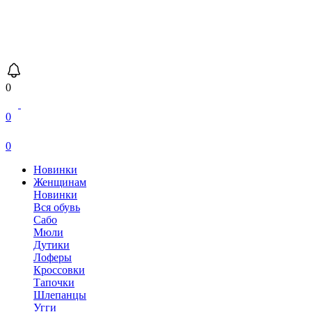
0
0
0
Новинки
Женщинам
Новинки
Вся обувь
Сабо
Мюли
Дутики
Лоферы
Кроссовки
Тапочки
Шлепанцы
Угги