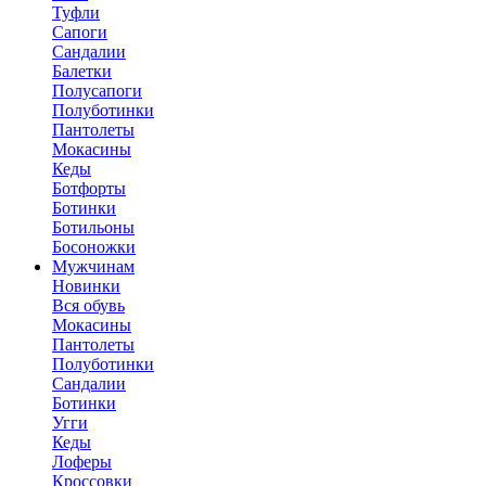
Туфли
Сапоги
Сандалии
Балетки
Полусапоги
Полуботинки
Пантолеты
Мокасины
Кеды
Ботфорты
Ботинки
Ботильоны
Босоножки
Мужчинам
Новинки
Вся обувь
Мокасины
Пантолеты
Полуботинки
Сандалии
Ботинки
Угги
Кеды
Лоферы
Кроссовки