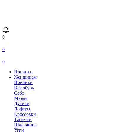
0
0
0
Новинки
Женщинам
Новинки
Вся обувь
Сабо
Мюли
Дутики
Лоферы
Кроссовки
Тапочки
Шлепанцы
Угги