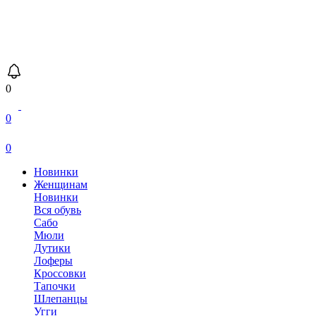
0
0
0
Новинки
Женщинам
Новинки
Вся обувь
Сабо
Мюли
Дутики
Лоферы
Кроссовки
Тапочки
Шлепанцы
Угги