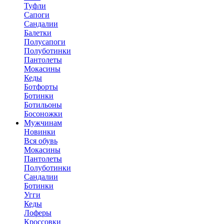
Туфли
Сапоги
Сандалии
Балетки
Полусапоги
Полуботинки
Пантолеты
Мокасины
Кеды
Ботфорты
Ботинки
Ботильоны
Босоножки
Мужчинам
Новинки
Вся обувь
Мокасины
Пантолеты
Полуботинки
Сандалии
Ботинки
Угги
Кеды
Лоферы
Кроссовки