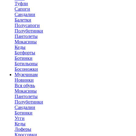
Туфли
Сапоги
Сандалии
Балетки
Полусапоги
Полуботинки
Пантолеты
Мокасины
Кеды
Ботфорты
Ботинки
Ботильоны
Босоножки
Мужчинам
Новинки
Вся обувь
Мокасины
Пантолеты
Полуботинки
Сандалии
Ботинки
Угги
Кеды
Лоферы
Кроссовки