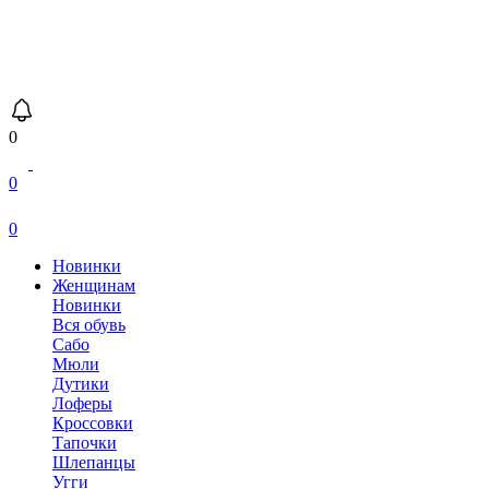
0
0
0
Новинки
Женщинам
Новинки
Вся обувь
Сабо
Мюли
Дутики
Лоферы
Кроссовки
Тапочки
Шлепанцы
Угги