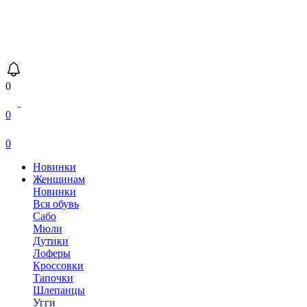
0
0
0
Новинки
Женщинам
Новинки
Вся обувь
Сабо
Мюли
Дутики
Лоферы
Кроссовки
Тапочки
Шлепанцы
Угги