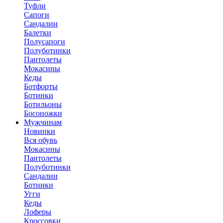
Туфли
Сапоги
Сандалии
Балетки
Полусапоги
Полуботинки
Пантолеты
Мокасины
Кеды
Ботфорты
Ботинки
Ботильоны
Босоножки
Мужчинам
Новинки
Вся обувь
Мокасины
Пантолеты
Полуботинки
Сандалии
Ботинки
Угги
Кеды
Лоферы
Кроссовки