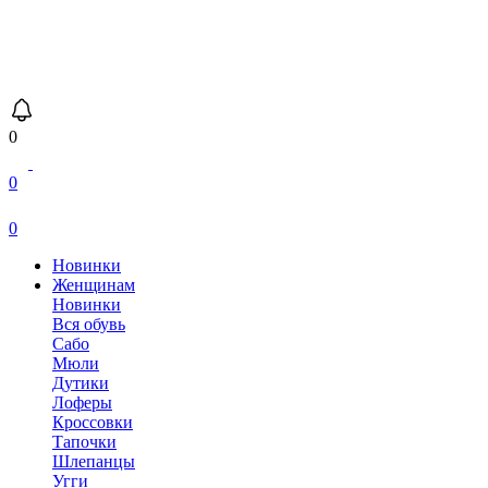
0
0
0
Новинки
Женщинам
Новинки
Вся обувь
Сабо
Мюли
Дутики
Лоферы
Кроссовки
Тапочки
Шлепанцы
Угги