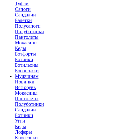
Туфли
Сапоги
Сандалии
Балетки
Полусапоги
Полуботинки
Пантолеты
Мокасины
Кеды
Ботфорты
Ботинки
Ботильоны
Босоножки
Мужчинам
Новинки
Вся обувь
Мокасины
Пантолеты
Полуботинки
Сандалии
Ботинки
Угги
Кеды
Лоферы
Кроссовки