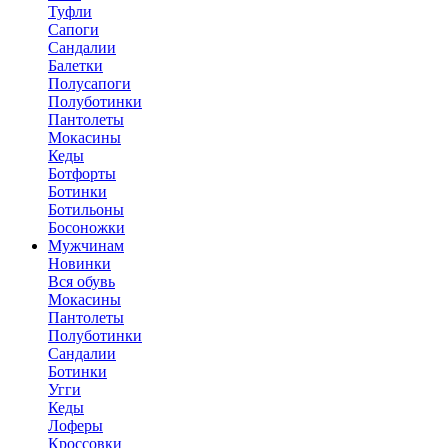
Туфли
Сапоги
Сандалии
Балетки
Полусапоги
Полуботинки
Пантолеты
Мокасины
Кеды
Ботфорты
Ботинки
Ботильоны
Босоножки
Мужчинам
Новинки
Вся обувь
Мокасины
Пантолеты
Полуботинки
Сандалии
Ботинки
Угги
Кеды
Лоферы
Кроссовки