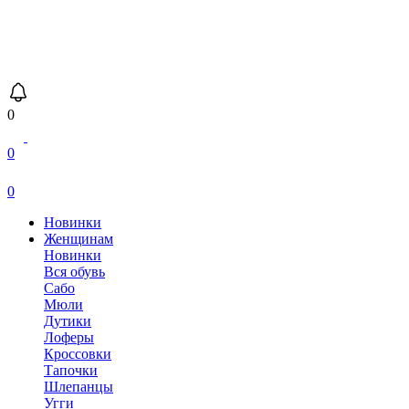
0
0
0
Новинки
Женщинам
Новинки
Вся обувь
Сабо
Мюли
Дутики
Лоферы
Кроссовки
Тапочки
Шлепанцы
Угги