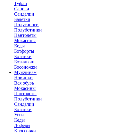
Туфли
Сапоги
Сандалии
Балетки
Полусапоги
Полуботинки
Пантолеты
Мокасины
Кеды
Ботфорты
Ботинки
Ботильоны
Босоножки
Мужчинам
Новинки
Вся обувь
Мокасины
Пантолеты
Полуботинки
Сандалии
Ботинки
Угги
Кеды
Лоферы
Кроссовки