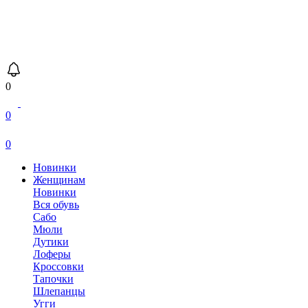
0
0
0
Новинки
Женщинам
Новинки
Вся обувь
Сабо
Мюли
Дутики
Лоферы
Кроссовки
Тапочки
Шлепанцы
Угги