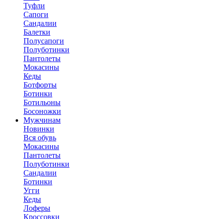
Туфли
Сапоги
Сандалии
Балетки
Полусапоги
Полуботинки
Пантолеты
Мокасины
Кеды
Ботфорты
Ботинки
Ботильоны
Босоножки
Мужчинам
Новинки
Вся обувь
Мокасины
Пантолеты
Полуботинки
Сандалии
Ботинки
Угги
Кеды
Лоферы
Кроссовки