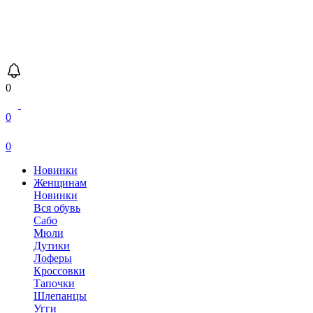
0
0
0
Новинки
Женщинам
Новинки
Вся обувь
Сабо
Мюли
Дутики
Лоферы
Кроссовки
Тапочки
Шлепанцы
Угги