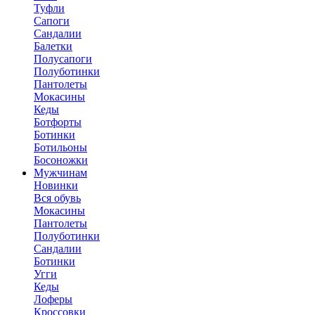
Туфли
Сапоги
Сандалии
Балетки
Полусапоги
Полуботинки
Пантолеты
Мокасины
Кеды
Ботфорты
Ботинки
Ботильоны
Босоножки
Мужчинам
Новинки
Вся обувь
Мокасины
Пантолеты
Полуботинки
Сандалии
Ботинки
Угги
Кеды
Лоферы
Кроссовки