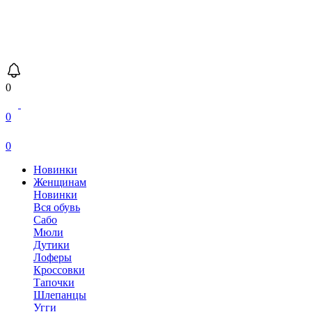
0
0
0
Новинки
Женщинам
Новинки
Вся обувь
Сабо
Мюли
Дутики
Лоферы
Кроссовки
Тапочки
Шлепанцы
Угги