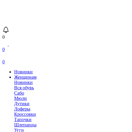
0
0
0
Новинки
Женщинам
Новинки
Вся обувь
Сабо
Мюли
Дутики
Лоферы
Кроссовки
Тапочки
Шлепанцы
Угги