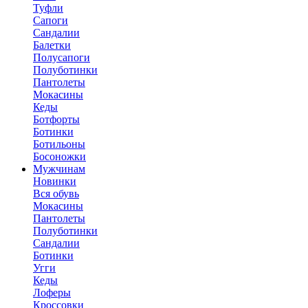
Туфли
Сапоги
Сандалии
Балетки
Полусапоги
Полуботинки
Пантолеты
Мокасины
Кеды
Ботфорты
Ботинки
Ботильоны
Босоножки
Мужчинам
Новинки
Вся обувь
Мокасины
Пантолеты
Полуботинки
Сандалии
Ботинки
Угги
Кеды
Лоферы
Кроссовки