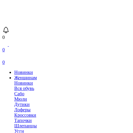
0
0
0
Новинки
Женщинам
Новинки
Вся обувь
Сабо
Мюли
Дутики
Лоферы
Кроссовки
Тапочки
Шлепанцы
Угги