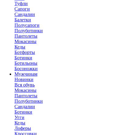
Туфли
Сапоги
Сандалии
Балетки
Полусапоги
Полуботинки
Пантолеты
Мокасины
Кеды
Ботфорты
Ботинки
Ботильоны
Босоножки
Мужчинам
Новинки
Вся обувь
Мокасины
Пантолеты
Полуботинки
Сандалии
Ботинки
Угги
Кеды
Лоферы
Кроссовки