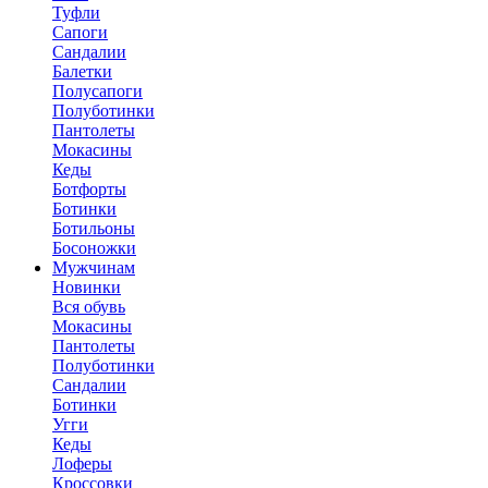
Туфли
Сапоги
Сандалии
Балетки
Полусапоги
Полуботинки
Пантолеты
Мокасины
Кеды
Ботфорты
Ботинки
Ботильоны
Босоножки
Мужчинам
Новинки
Вся обувь
Мокасины
Пантолеты
Полуботинки
Сандалии
Ботинки
Угги
Кеды
Лоферы
Кроссовки