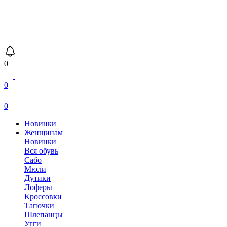
0
0
0
Новинки
Женщинам
Новинки
Вся обувь
Сабо
Мюли
Дутики
Лоферы
Кроссовки
Тапочки
Шлепанцы
Угги