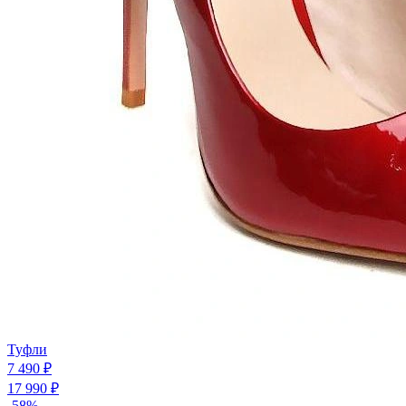
Туфли
7 490 ₽
17 990 ₽
-58%