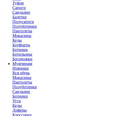
Туфли
Сапоги
Сандалии
Балетки
Полусапоги
Полуботинки
Пантолеты
Мокасины
Кеды
Ботфорты
Ботинки
Ботильоны
Босоножки
Мужчинам
Новинки
Вся обувь
Мокасины
Пантолеты
Полуботинки
Сандалии
Ботинки
Угги
Кеды
Лоферы
Кроссовки