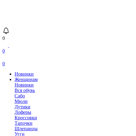
0
0
0
Новинки
Женщинам
Новинки
Вся обувь
Сабо
Мюли
Дутики
Лоферы
Кроссовки
Тапочки
Шлепанцы
Угги