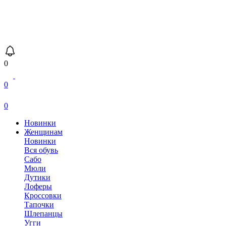
0
0
0
Новинки
Женщинам
Новинки
Вся обувь
Сабо
Мюли
Дутики
Лоферы
Кроссовки
Тапочки
Шлепанцы
Угги