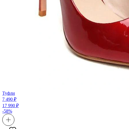
Туфли
7 490 ₽
17 990 ₽
-58%