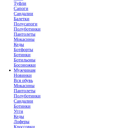
Туфли
Сапоги
Сандалии
Балетки
Полусапоги
Полуботинки
Пантолеты
Мокасины
Кеды
Ботфорты
Ботинки
Ботильоны
Босоножки
Мужчинам
Новинки
Вся обувь
Мокасины
Пантолеты
Полуботинки
Сандалии
Ботинки
Угги
Кеды
Лоферы
Кроссовки