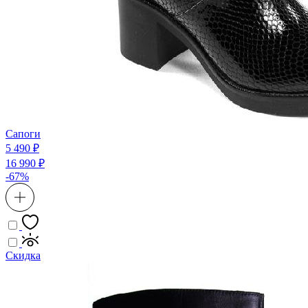
Сапоги
5 490 ₽
16 990 ₽
-67%
Скидка