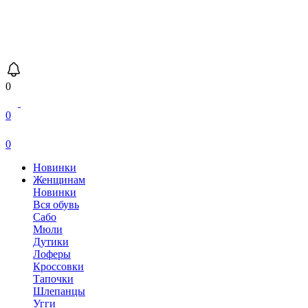
0
0
0
Новинки
Женщинам
Новинки
Вся обувь
Сабо
Мюли
Дутики
Лоферы
Кроссовки
Тапочки
Шлепанцы
Угги