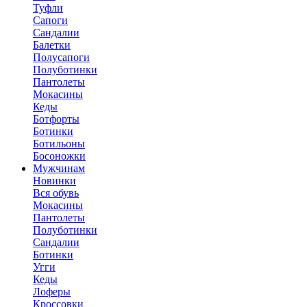
Туфли
Сапоги
Сандалии
Балетки
Полусапоги
Полуботинки
Пантолеты
Мокасины
Кеды
Ботфорты
Ботинки
Ботильоны
Босоножки
Мужчинам
Новинки
Вся обувь
Мокасины
Пантолеты
Полуботинки
Сандалии
Ботинки
Угги
Кеды
Лоферы
Кроссовки