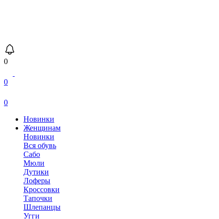
0
0
0
Новинки
Женщинам
Новинки
Вся обувь
Сабо
Мюли
Дутики
Лоферы
Кроссовки
Тапочки
Шлепанцы
Угги