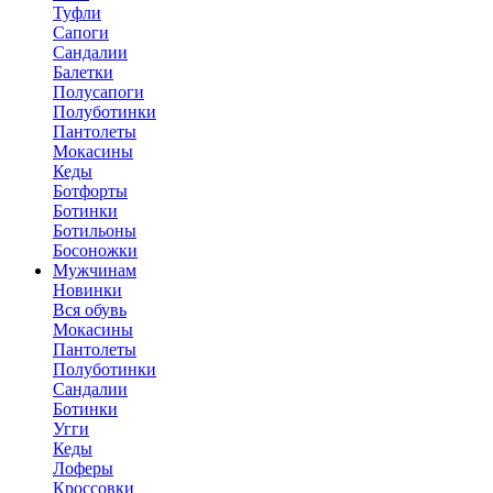
Туфли
Сапоги
Сандалии
Балетки
Полусапоги
Полуботинки
Пантолеты
Мокасины
Кеды
Ботфорты
Ботинки
Ботильоны
Босоножки
Мужчинам
Новинки
Вся обувь
Мокасины
Пантолеты
Полуботинки
Сандалии
Ботинки
Угги
Кеды
Лоферы
Кроссовки