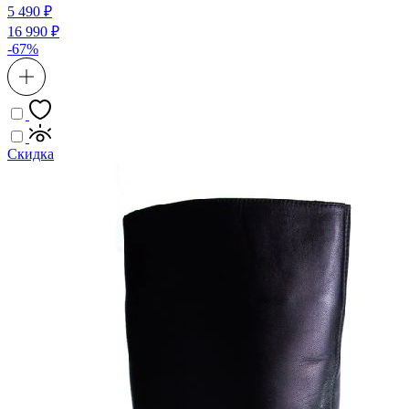
5 490 ₽
16 990 ₽
-67%
Скидка