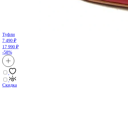
Туфли
7 490 ₽
17 990 ₽
-58%
Скидка