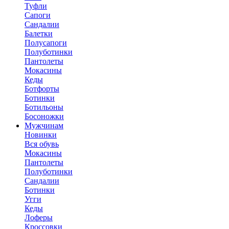
Туфли
Сапоги
Сандалии
Балетки
Полусапоги
Полуботинки
Пантолеты
Мокасины
Кеды
Ботфорты
Ботинки
Ботильоны
Босоножки
Мужчинам
Новинки
Вся обувь
Мокасины
Пантолеты
Полуботинки
Сандалии
Ботинки
Угги
Кеды
Лоферы
Кроссовки