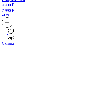
4 490 ₽
7 990 ₽
-43%
Скидка