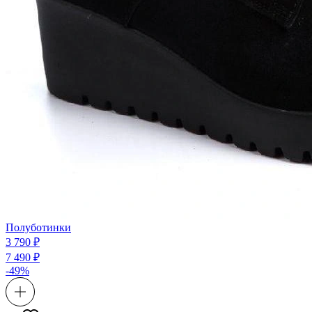
Полуботинки
3 790 ₽
7 490 ₽
-49%