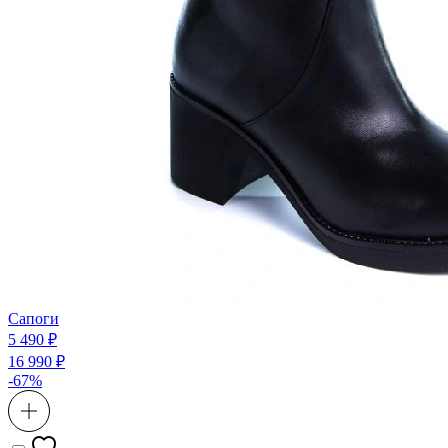
Сапоги
5 490 ₽
16 990 ₽
-67%