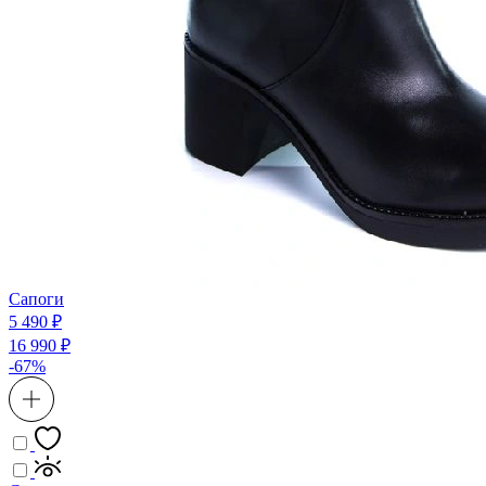
Сапоги
5 490 ₽
16 990 ₽
-67%