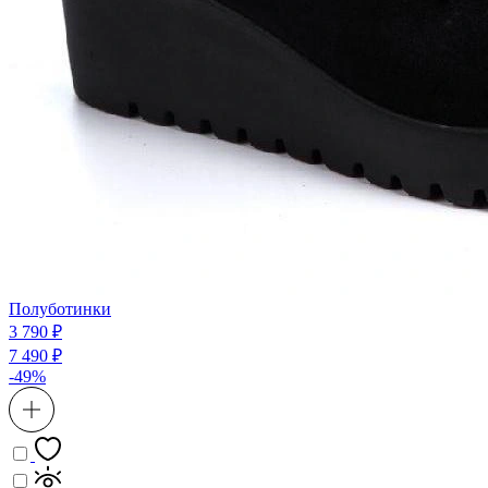
Полуботинки
3 790 ₽
7 490 ₽
-49%