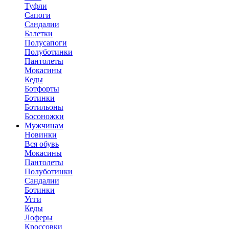
Туфли
Сапоги
Сандалии
Балетки
Полусапоги
Полуботинки
Пантолеты
Мокасины
Кеды
Ботфорты
Ботинки
Ботильоны
Босоножки
Мужчинам
Новинки
Вся обувь
Мокасины
Пантолеты
Полуботинки
Сандалии
Ботинки
Угги
Кеды
Лоферы
Кроссовки