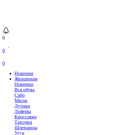
0
0
0
Новинки
Женщинам
Новинки
Вся обувь
Сабо
Мюли
Дутики
Лоферы
Кроссовки
Тапочки
Шлепанцы
Угги