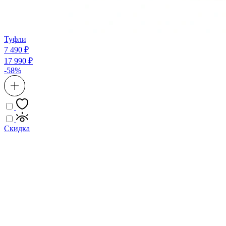
Туфли
7 490 ₽
17 990 ₽
-58%
Скидка