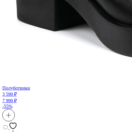
Полуботинки
3 590 ₽
7 990 ₽
-55%