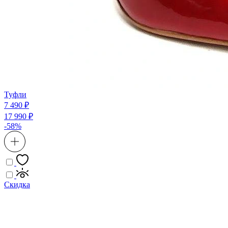
Туфли
7 490 ₽
17 990 ₽
-58%
Скидка