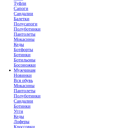
Туфли
Сапоги
Сандалии
Балетки
Полусапоги
Полуботинки
Пантолеты
Мокасины
Кеды
Ботфорты
Ботинки
Ботильоны
Босоножки
Мужчинам
Новинки
Вся обувь
Мокасины
Пантолеты
Полуботинки
Сандалии
Ботинки
Угги
Кеды
Лоферы
Кроссовки