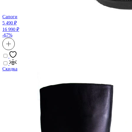
Сапоги
5 490 ₽
16 990 ₽
-67%
Скидка