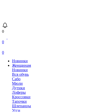
0
0
0
Новинки
Женщинам
Новинки
Вся обувь
Сабо
Мюли
Дутики
Лоферы
Кроссовки
Тапочки
Шлепанцы
Угги