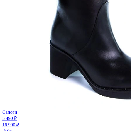
Сапоги
5 490 ₽
16 990 ₽
-67%