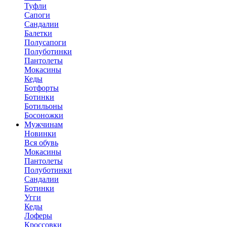
Туфли
Сапоги
Сандалии
Балетки
Полусапоги
Полуботинки
Пантолеты
Мокасины
Кеды
Ботфорты
Ботинки
Ботильоны
Босоножки
Мужчинам
Новинки
Вся обувь
Мокасины
Пантолеты
Полуботинки
Сандалии
Ботинки
Угги
Кеды
Лоферы
Кроссовки