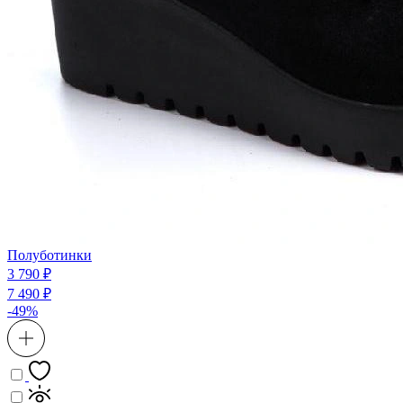
Полуботинки
3 790 ₽
7 490 ₽
-49%