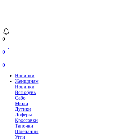
0
0
0
Новинки
Женщинам
Новинки
Вся обувь
Сабо
Мюли
Дутики
Лоферы
Кроссовки
Тапочки
Шлепанцы
Угги