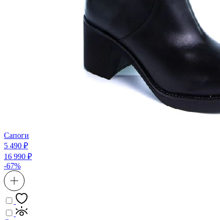
Сапоги
5 490 ₽
16 990 ₽
-67%