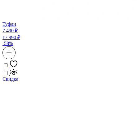
Туфли
7 490 ₽
17 990 ₽
-58%
Скидка