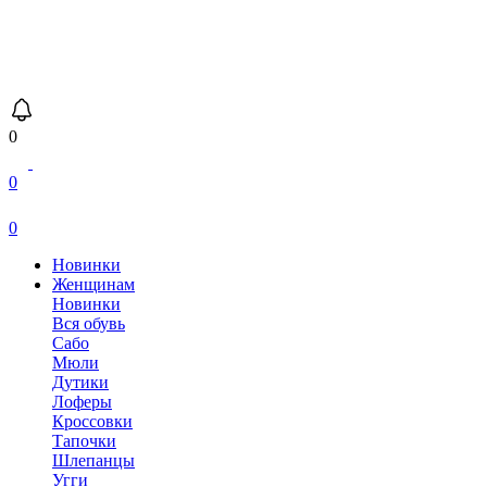
0
0
0
Новинки
Женщинам
Новинки
Вся обувь
Сабо
Мюли
Дутики
Лоферы
Кроссовки
Тапочки
Шлепанцы
Угги