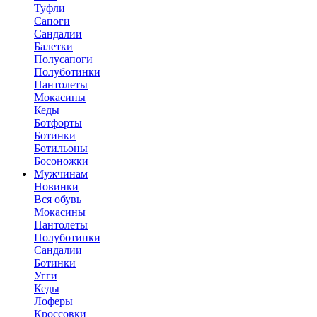
Туфли
Сапоги
Сандалии
Балетки
Полусапоги
Полуботинки
Пантолеты
Мокасины
Кеды
Ботфорты
Ботинки
Ботильоны
Босоножки
Мужчинам
Новинки
Вся обувь
Мокасины
Пантолеты
Полуботинки
Сандалии
Ботинки
Угги
Кеды
Лоферы
Кроссовки