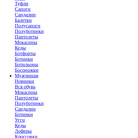
Туфли
Сапоги
Сандалии
Балетки
Полусапоги
Полуботинки
Пантолеты
Мокасины
Кеды
Ботфорты
Ботинки
Ботильоны
Босоножки
Мужчинам
Новинки
Вся обувь
Мокасины
Пантолеты
Полуботинки
Сандалии
Ботинки
Угги
Кеды
Лоферы
Кроссовки