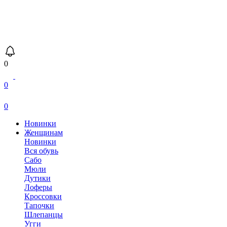
0
0
0
Новинки
Женщинам
Новинки
Вся обувь
Сабо
Мюли
Дутики
Лоферы
Кроссовки
Тапочки
Шлепанцы
Угги