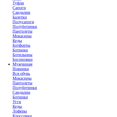
Туфли
Сапоги
Сандалии
Балетки
Полусапоги
Полуботинки
Пантолеты
Мокасины
Кеды
Ботфорты
Ботинки
Ботильоны
Босоножки
Мужчинам
Новинки
Вся обувь
Мокасины
Пантолеты
Полуботинки
Сандалии
Ботинки
Угги
Кеды
Лоферы
Кроссовки