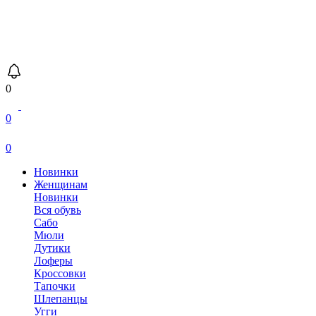
0
0
0
Новинки
Женщинам
Новинки
Вся обувь
Сабо
Мюли
Дутики
Лоферы
Кроссовки
Тапочки
Шлепанцы
Угги