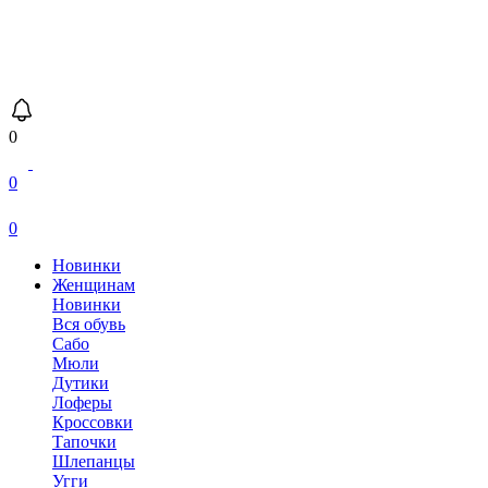
0
0
0
Новинки
Женщинам
Новинки
Вся обувь
Сабо
Мюли
Дутики
Лоферы
Кроссовки
Тапочки
Шлепанцы
Угги