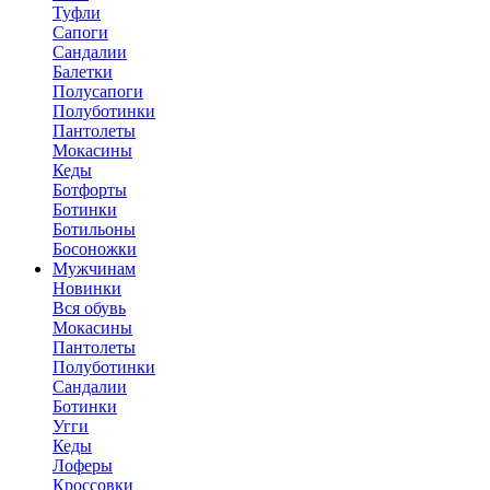
Туфли
Сапоги
Сандалии
Балетки
Полусапоги
Полуботинки
Пантолеты
Мокасины
Кеды
Ботфорты
Ботинки
Ботильоны
Босоножки
Мужчинам
Новинки
Вся обувь
Мокасины
Пантолеты
Полуботинки
Сандалии
Ботинки
Угги
Кеды
Лоферы
Кроссовки