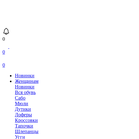
0
0
0
Новинки
Женщинам
Новинки
Вся обувь
Сабо
Мюли
Дутики
Лоферы
Кроссовки
Тапочки
Шлепанцы
Угги