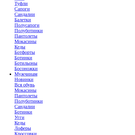
Туфли
Сапоги
Сандалии
Балетки
Полусапоги
Полуботинки
Пантолеты
Мокасины
Кеды
Ботфорты
Ботинки
Ботильоны
Босоножки
Мужчинам
Новинки
Вся обувь
Мокасины
Пантолеты
Полуботинки
Сандалии
Ботинки
Угги
Кеды
Лоферы
Кроссовки