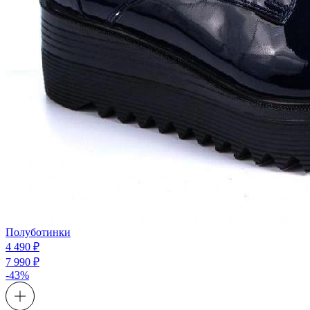
Полуботинки
4 490 ₽
7 990 ₽
-43%