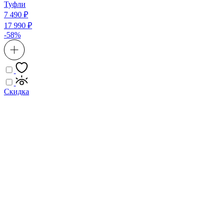
Туфли
7 490 ₽
17 990 ₽
-58%
Скидка