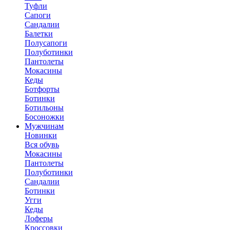
Туфли
Сапоги
Сандалии
Балетки
Полусапоги
Полуботинки
Пантолеты
Мокасины
Кеды
Ботфорты
Ботинки
Ботильоны
Босоножки
Мужчинам
Новинки
Вся обувь
Мокасины
Пантолеты
Полуботинки
Сандалии
Ботинки
Угги
Кеды
Лоферы
Кроссовки