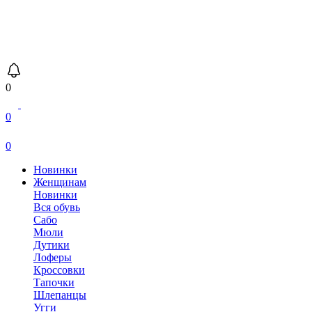
0
0
0
Новинки
Женщинам
Новинки
Вся обувь
Сабо
Мюли
Дутики
Лоферы
Кроссовки
Тапочки
Шлепанцы
Угги