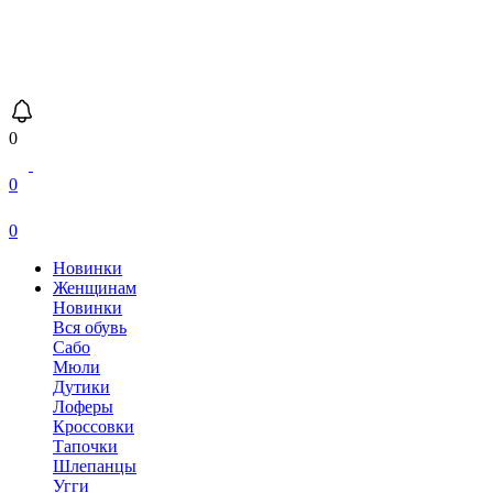
0
0
0
Новинки
Женщинам
Новинки
Вся обувь
Сабо
Мюли
Дутики
Лоферы
Кроссовки
Тапочки
Шлепанцы
Угги