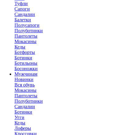
Туфли
Сапоги
Сандалии
Балетки
Полусапоги
Полуботинки
Пантолеты
Мокасины
Кеды
Ботфорты
Ботинки
Ботильоны
Босоножки
Мужчинам
Новинки
Вся обувь
Мокасины
Пантолеты
Полуботинки
Сандалии
Ботинки
Угги
Кеды
Лоферы
Кроссовки