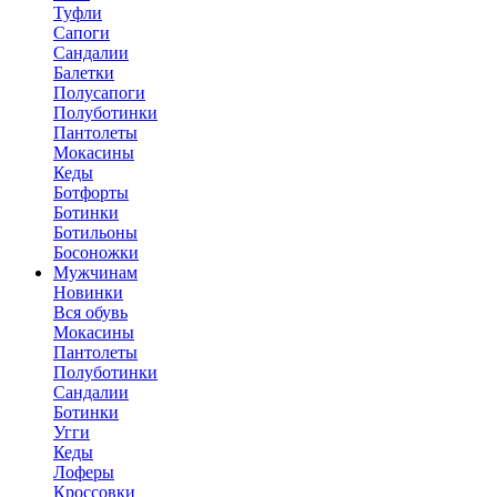
Туфли
Сапоги
Сандалии
Балетки
Полусапоги
Полуботинки
Пантолеты
Мокасины
Кеды
Ботфорты
Ботинки
Ботильоны
Босоножки
Мужчинам
Новинки
Вся обувь
Мокасины
Пантолеты
Полуботинки
Сандалии
Ботинки
Угги
Кеды
Лоферы
Кроссовки