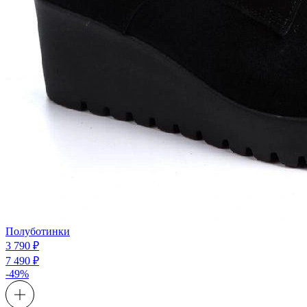
Полуботинки
3 790 ₽
7 490 ₽
-49%