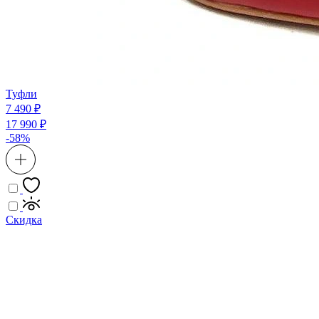
Туфли
7 490 ₽
17 990 ₽
-58%
Скидка