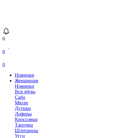
0
0
0
Новинки
Женщинам
Новинки
Вся обувь
Сабо
Мюли
Дутики
Лоферы
Кроссовки
Тапочки
Шлепанцы
Угги