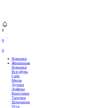
0
0
0
Новинки
Женщинам
Новинки
Вся обувь
Сабо
Мюли
Дутики
Лоферы
Кроссовки
Тапочки
Шлепанцы
Угги