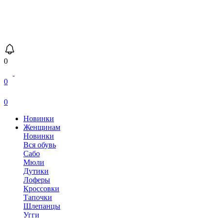
0
0
0
Новинки
Женщинам
Новинки
Вся обувь
Сабо
Мюли
Дутики
Лоферы
Кроссовки
Тапочки
Шлепанцы
Угги