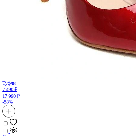
Туфли
7 490 ₽
17 990 ₽
-58%