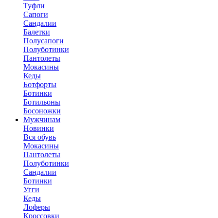
Туфли
Сапоги
Сандалии
Балетки
Полусапоги
Полуботинки
Пантолеты
Мокасины
Кеды
Ботфорты
Ботинки
Ботильоны
Босоножки
Мужчинам
Новинки
Вся обувь
Мокасины
Пантолеты
Полуботинки
Сандалии
Ботинки
Угги
Кеды
Лоферы
Кроссовки