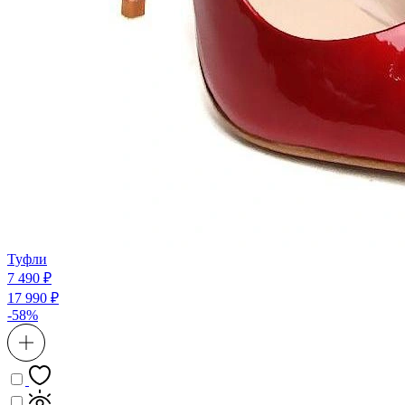
Туфли
7 490 ₽
17 990 ₽
-58%