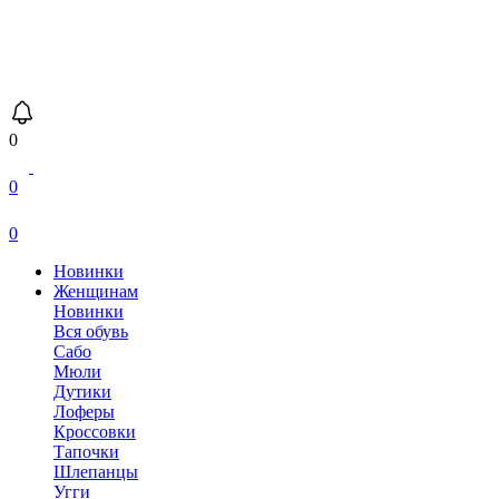
0
0
0
Новинки
Женщинам
Новинки
Вся обувь
Сабо
Мюли
Дутики
Лоферы
Кроссовки
Тапочки
Шлепанцы
Угги