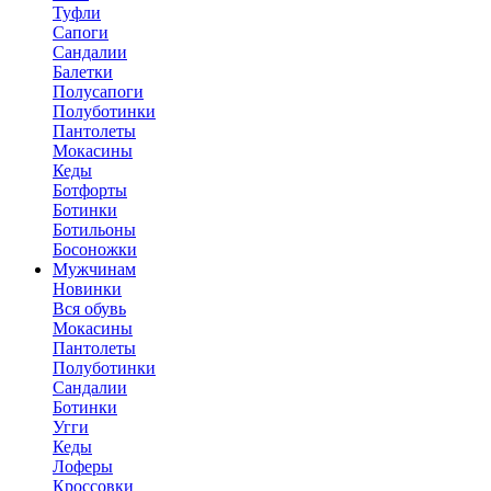
Туфли
Сапоги
Сандалии
Балетки
Полусапоги
Полуботинки
Пантолеты
Мокасины
Кеды
Ботфорты
Ботинки
Ботильоны
Босоножки
Мужчинам
Новинки
Вся обувь
Мокасины
Пантолеты
Полуботинки
Сандалии
Ботинки
Угги
Кеды
Лоферы
Кроссовки