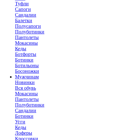
Туфли
Сапоги
Сандалии
Балетки
Полусапоги
Полуботинки
Пантолеты
Мокасины
Кеды
Ботфорты
Ботинки
Ботильоны
Босоножки
Мужчинам
Новинки
Вся обувь
Мокасины
Пантолеты
Полуботинки
Сандалии
Ботинки
Угги
Кеды
Лоферы
Кроссовки