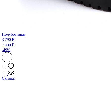
Полуботинки
3 790 ₽
7 490 ₽
-49%
Скидка