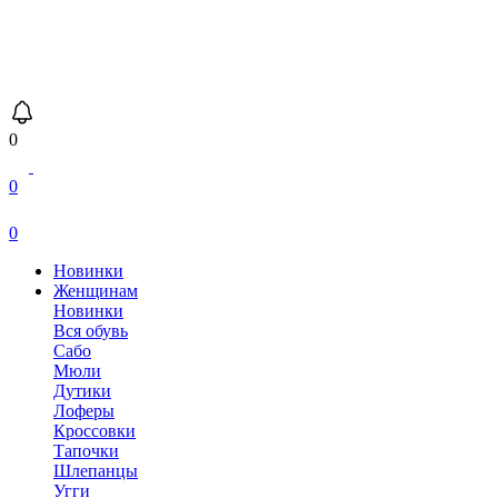
0
0
0
Новинки
Женщинам
Новинки
Вся обувь
Сабо
Мюли
Дутики
Лоферы
Кроссовки
Тапочки
Шлепанцы
Угги