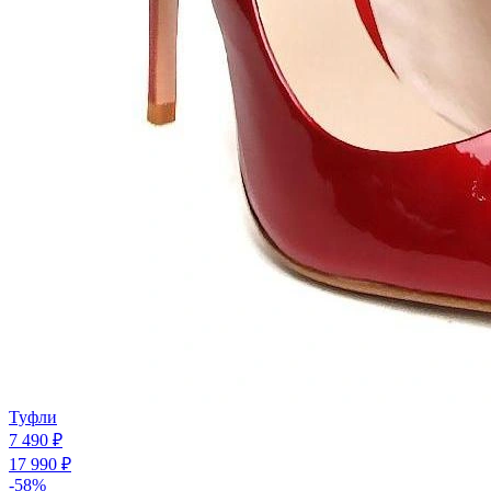
Туфли
7 490 ₽
17 990 ₽
-58%