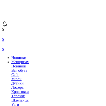
0
0
0
Новинки
Женщинам
Новинки
Вся обувь
Сабо
Мюли
Дутики
Лоферы
Кроссовки
Тапочки
Шлепанцы
Угги