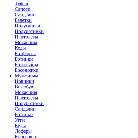
Туфли
Сапоги
Сандалии
Балетки
Полусапоги
Полуботинки
Пантолеты
Мокасины
Кеды
Ботфорты
Ботинки
Ботильоны
Босоножки
Мужчинам
Новинки
Вся обувь
Мокасины
Пантолеты
Полуботинки
Сандалии
Ботинки
Угги
Кеды
Лоферы
Кроссовки