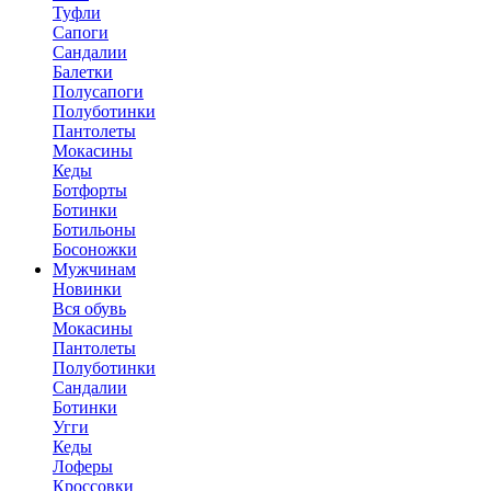
Туфли
Сапоги
Сандалии
Балетки
Полусапоги
Полуботинки
Пантолеты
Мокасины
Кеды
Ботфорты
Ботинки
Ботильоны
Босоножки
Мужчинам
Новинки
Вся обувь
Мокасины
Пантолеты
Полуботинки
Сандалии
Ботинки
Угги
Кеды
Лоферы
Кроссовки