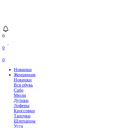
0
0
0
Новинки
Женщинам
Новинки
Вся обувь
Сабо
Мюли
Дутики
Лоферы
Кроссовки
Тапочки
Шлепанцы
Угги