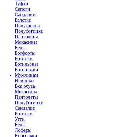
Туфли
Сапоги
Сандалии
Балетки
Полусапоги
Полуботинки
Пантолеты
Мокасины
Кеды
Ботфорты
Ботинки
Ботильоны
Босоножки
Мужчинам
Новинки
Вся обувь
Мокасины
Пантолеты
Полуботинки
Сандалии
Ботинки
Угги
Кеды
Лоферы
Кроссовки