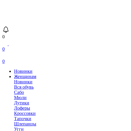
0
0
0
Новинки
Женщинам
Новинки
Вся обувь
Сабо
Мюли
Дутики
Лоферы
Кроссовки
Тапочки
Шлепанцы
Угги