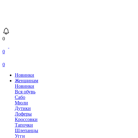
0
0
0
Новинки
Женщинам
Новинки
Вся обувь
Сабо
Мюли
Дутики
Лоферы
Кроссовки
Тапочки
Шлепанцы
Угги