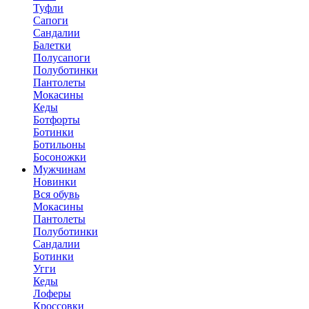
Туфли
Сапоги
Сандалии
Балетки
Полусапоги
Полуботинки
Пантолеты
Мокасины
Кеды
Ботфорты
Ботинки
Ботильоны
Босоножки
Мужчинам
Новинки
Вся обувь
Мокасины
Пантолеты
Полуботинки
Сандалии
Ботинки
Угги
Кеды
Лоферы
Кроссовки