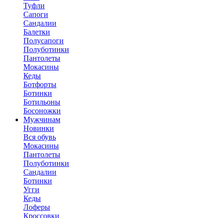
Туфли
Сапоги
Сандалии
Балетки
Полусапоги
Полуботинки
Пантолеты
Мокасины
Кеды
Ботфорты
Ботинки
Ботильоны
Босоножки
Мужчинам
Новинки
Вся обувь
Мокасины
Пантолеты
Полуботинки
Сандалии
Ботинки
Угги
Кеды
Лоферы
Кроссовки