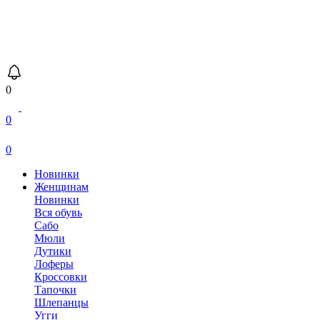
0
0
0
Новинки
Женщинам
Новинки
Вся обувь
Сабо
Мюли
Дутики
Лоферы
Кроссовки
Тапочки
Шлепанцы
Угги