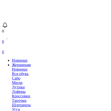
0
0
0
Новинки
Женщинам
Новинки
Вся обувь
Сабо
Мюли
Дутики
Лоферы
Кроссовки
Тапочки
Шлепанцы
Угги