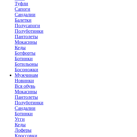
Туфли
Сапоги
Сандалии
Балетки
Полусапоги
Полуботинки
Пантолеты
Мокасины
Кеды
Ботфорты
Ботинки
Ботильоны
Босоножки
Мужчинам
Новинки
Вся обувь
Мокасины
Пантолеты
Полуботинки
Сандалии
Ботинки
Угги
Кеды
Лоферы
Кроссовки