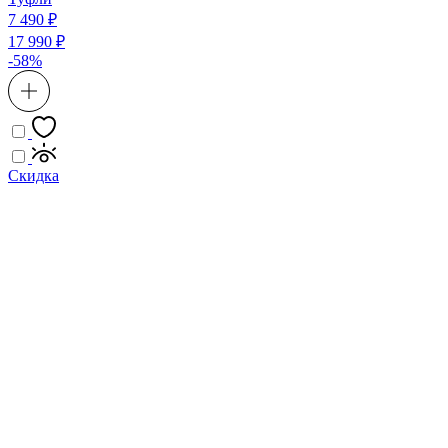
7 490 ₽
17 990 ₽
-58%
Скидка