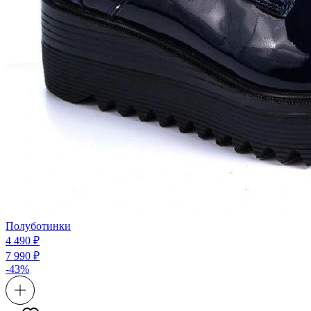
Полуботинки
4 490 ₽
7 990 ₽
-43%