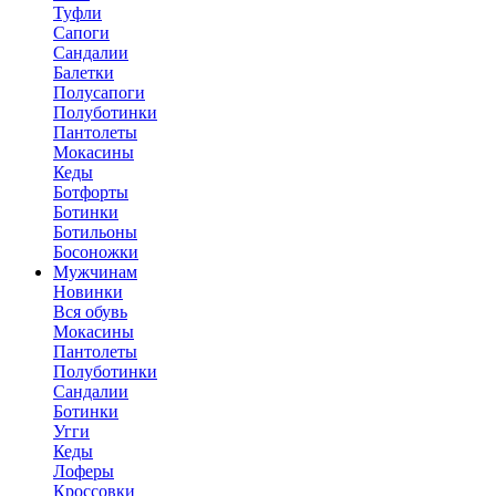
Туфли
Сапоги
Сандалии
Балетки
Полусапоги
Полуботинки
Пантолеты
Мокасины
Кеды
Ботфорты
Ботинки
Ботильоны
Босоножки
Мужчинам
Новинки
Вся обувь
Мокасины
Пантолеты
Полуботинки
Сандалии
Ботинки
Угги
Кеды
Лоферы
Кроссовки