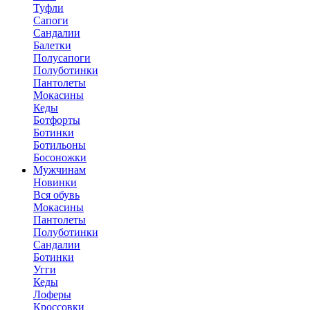
Туфли
Сапоги
Сандалии
Балетки
Полусапоги
Полуботинки
Пантолеты
Мокасины
Кеды
Ботфорты
Ботинки
Ботильоны
Босоножки
Мужчинам
Новинки
Вся обувь
Мокасины
Пантолеты
Полуботинки
Сандалии
Ботинки
Угги
Кеды
Лоферы
Кроссовки