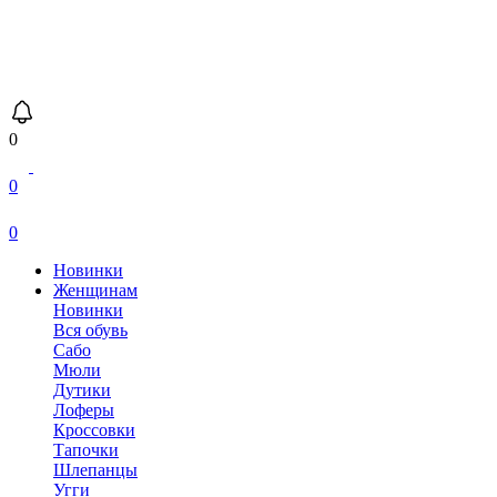
0
0
0
Новинки
Женщинам
Новинки
Вся обувь
Сабо
Мюли
Дутики
Лоферы
Кроссовки
Тапочки
Шлепанцы
Угги