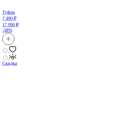
Туфли
7 490 ₽
17 990 ₽
-58%
Скидка