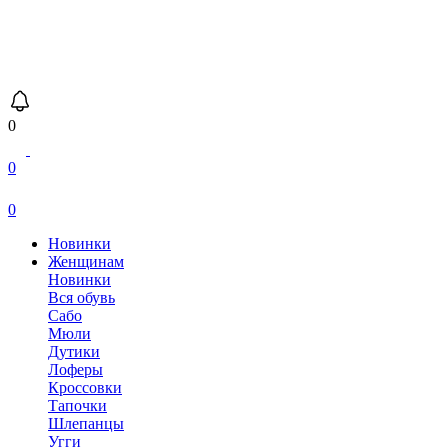
0
0
0
Новинки
Женщинам
Новинки
Вся обувь
Сабо
Мюли
Дутики
Лоферы
Кроссовки
Тапочки
Шлепанцы
Угги