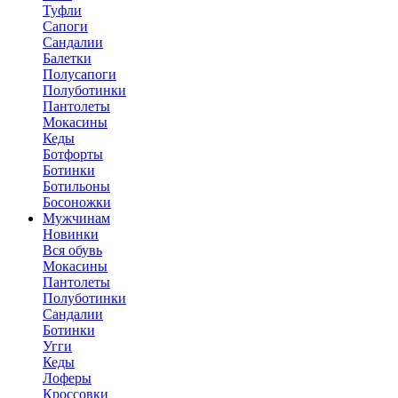
Туфли
Сапоги
Сандалии
Балетки
Полусапоги
Полуботинки
Пантолеты
Мокасины
Кеды
Ботфорты
Ботинки
Ботильоны
Босоножки
Мужчинам
Новинки
Вся обувь
Мокасины
Пантолеты
Полуботинки
Сандалии
Ботинки
Угги
Кеды
Лоферы
Кроссовки