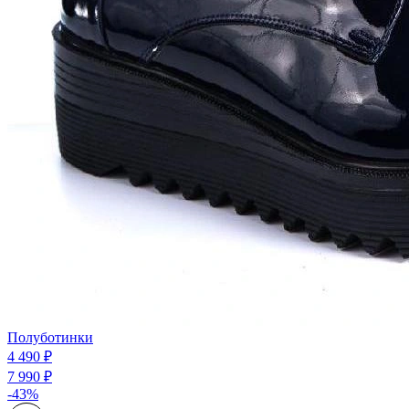
Полуботинки
4 490 ₽
7 990 ₽
-43%