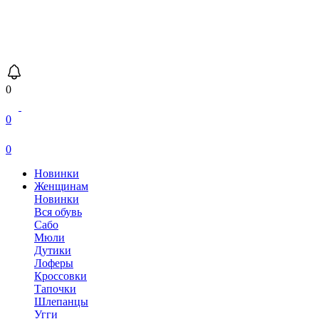
0
0
0
Новинки
Женщинам
Новинки
Вся обувь
Сабо
Мюли
Дутики
Лоферы
Кроссовки
Тапочки
Шлепанцы
Угги