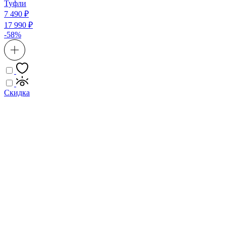
Туфли
7 490 ₽
17 990 ₽
-58%
Скидка