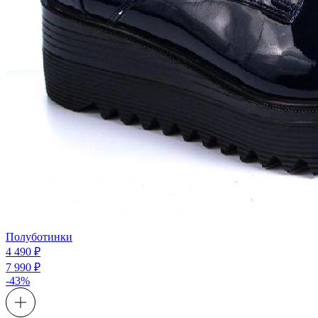
Полуботинки
4 490 ₽
7 990 ₽
-43%