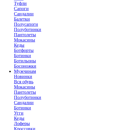
Туфли
Сапоги
Сандалии
Балетки
Полусапоги
Полуботинки
Пантолеты
Мокасины
Кеды
Ботфорты
Ботинки
Ботильоны
Босоножки
Мужчинам
Новинки
Вся обувь
Мокасины
Пантолеты
Полуботинки
Сандалии
Ботинки
Угги
Кеды
Лоферы
Кроссовки