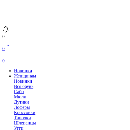
0
0
0
Новинки
Женщинам
Новинки
Вся обувь
Сабо
Мюли
Дутики
Лоферы
Кроссовки
Тапочки
Шлепанцы
Угги