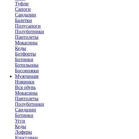
Туфли
Сапоги
Сандалии
Балетки
Полусапоги
Полуботинки
Пантолеты
Мокасины
Кеды
Ботфорты
Ботинки
Ботильоны
Босоножки
Мужчинам
Новинки
Вся обувь
Мокасины
Пантолеты
Полуботинки
Сандалии
Ботинки
Угги
Кеды
Лоферы
Кроссовки